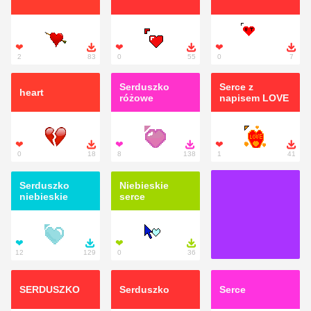
❤

❤

❤

2
83
0
55
0
7
Serduszko
Serce z
heart
różowe
napisem LOVE
❤

❤

❤

0
18
8
138
1
41
Serduszko
Niebieskie
niebieskie
serce
❤

❤

12
129
0
36
SERDUSZKO
Serduszko
Serce