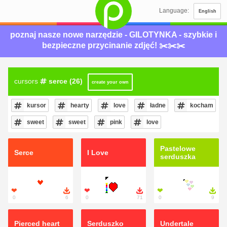
Language:
English
poznaj nasze nowe narzędzie - GILOTYNKA - szybkie i
bezpieczne przycinanie zdjęć! ✂️✂️✂️
cursors
serce (26)

create your own
kursor
hearty
love
ładne
kocham
sweet
sweet
pink
love
Pastelowe
Serce
I Love
serduszka
❤

❤

❤

0
6
0
71
0
9
Pierced heart
Serduszko
Undertale