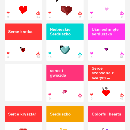
❤

❤

❤

0
81
1
9
0
0
Niebieskie
Uśmiechnięte
Serce kratka
Serduszko
serduszko
❤

❤

❤

0
70
10
81
6
99
Serce
serce i
czerwone z
gwiazda
szarym ...
❤

❤

0
7
0
47
Serce kryształ
Serduszko
Colorful hearts