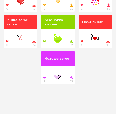
❤

❤

❤

0
1
0
71
1
88
nutka serce
Serduszko
I love music
łapka
zielone
❤

❤

❤

0
74
3
82
9
205
Różowe serce
❤

2
85