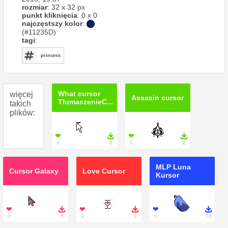
rozmiar
: 32 x 32 px
punkt kliknięcia
: 0 x 0
najczęstszy kolor
:
(#11235D)
tagi
:
princess
What cursor
więcej
Assasin cursor
TłumaczenieC...
takich
plików:
❤

❤

0
6
0
2
MLP Luna
Cursor Galaxy
Love Cursor
Kursor
❤

❤

❤

0
5
0
1
0
78