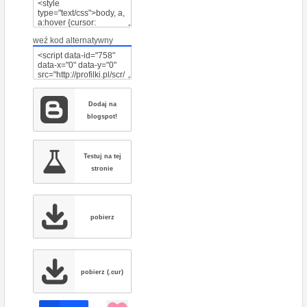
weź kod alternatywny
Dodaj na
blogspot!
Testuj na tej
stronie
pobierz
pobierz (.cur)