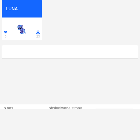
LUNA
❤

0
23
o nas
obsługiwane strony
Profilki to
regulamin
naruszenie praw
nowoczesna,
polityka prywatnosci
autorskich
responsywna strona
kontakt
dostarczajaca
unikalne dodatki i
generatory online, z
pełną możliwością
dostosowywania i
absolutnie za darmo!