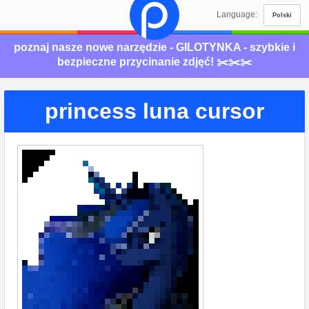
Language:
Polski
poznaj nasze nowe narzędzie - GILOTYNKA - szybkie i
bezpieczne przycinanie zdjęć! ✂️✂️✂️
princess luna cursor