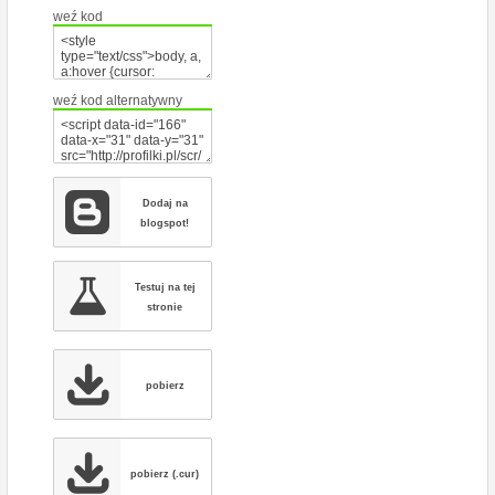
weź kod
weź kod alternatywny
Dodaj na
blogspot!
Testuj na tej
stronie
pobierz
pobierz (.cur)