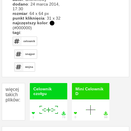
dodano
: 24 marca 2014,
17:30
rozmiar
: 64 x 64 px
punkt kliknięcia
: 31 x 32
najczęstszy kolor
:
(#000000)
tagi
:
celownik
snajper
wojna
Celownik
Mini Celownik
więcej
czołgu
D
takich
plików:
❤

❤

1
76
0
98