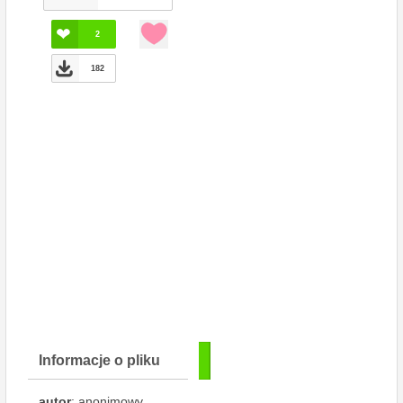
2
182
Informacje o pliku
autor
: anonimowy