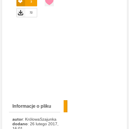
3
72
Informacje o pliku
autor
: KrólowaSzajunka
dodano
: 26 lutego 2017,
16:01