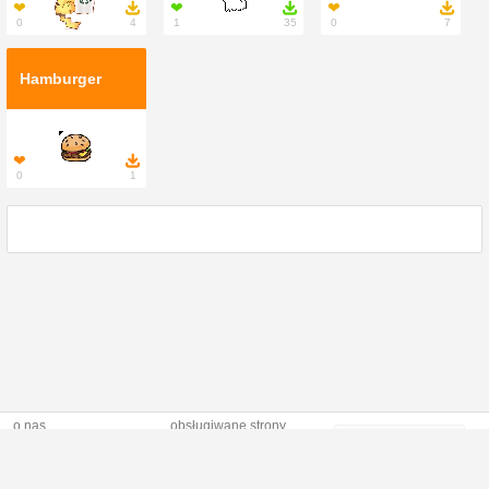
❤

❤

❤

0
4
1
35
0
7
Hamburger
❤

0
1
o nas
obsługiwane strony
Profilki to
regulamin
naruszenie praw
nowoczesna,
polityka prywatnosci
autorskich
responsywna strona
kontakt
dostarczajaca
unikalne dodatki i