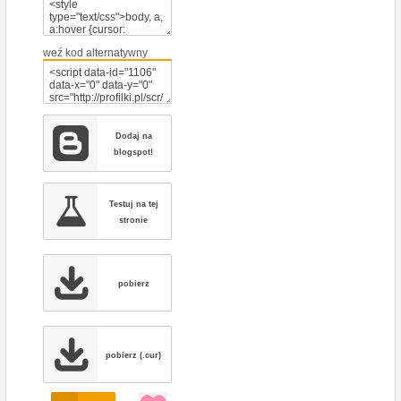
weź kod alternatywny
Dodaj na
blogspot!
Testuj na tej
stronie
pobierz
pobierz (.cur)