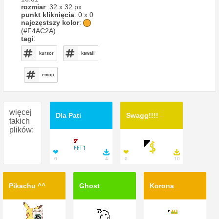
rozmiar
: 32 x 32 px
punkt kliknięcia
: 0 x 0
najczęstszy kolor
:
(#F4AC2A)
tagi
:
kursor
kawaii
emoji
więcej
Dla Pati
Swagg!!!!
takich
plików:
❤

❤

0
4
0
10
Pikachu ^^
Ghost
Korona